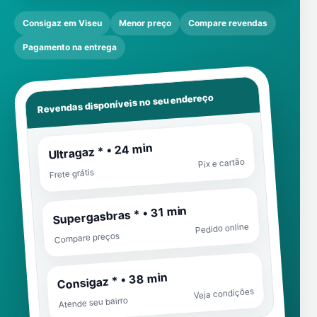
Consigaz em Viseu
Menor preço
Compare revendas
Pagamento na entrega
Revendas disponíveis no seu endereço
Ultragaz * • 24 min
Pix e cartão
Frete grátis
Supergasbras * • 31 min
Pedido online
Compare preços
Consigaz * • 38 min
Veja condições
Atende seu bairro