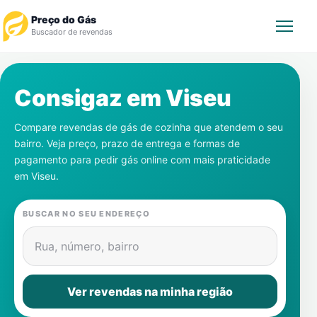
Preço do Gás
Buscador de revendas
Rastrear Pedido
Consigaz em
Viseu
Revendedor
Compare revendas de gás de cozinha que atendem o seu
bairro. Veja preço, prazo de entrega e formas de
Notícias
pagamento para pedir gás online com mais praticidade
em
Viseu
.
Cadastre-se
BUSCAR NO SEU ENDEREÇO
Gás
Rua, número, bairro
Contatos
Ver revendas na minha região