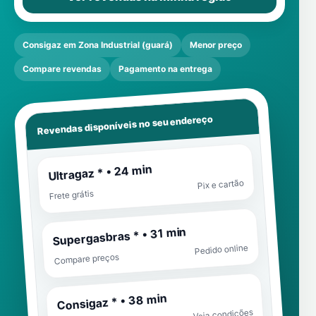
Consigaz em Zona Industrial (guará)
Menor preço
Compare revendas
Pagamento na entrega
Revendas disponíveis no seu endereço
Ultragaz * • 24 min
Pix e cartão
Frete grátis
Supergasbras * • 31 min
Pedido online
Compare preços
Consigaz * • 38 min
Veja condições