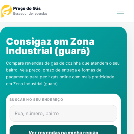
Preço do Gás
Buscador de revendas
Rastrear Pedido
Consigaz em
Zona
Industrial (guará)
Revendedor
Compare revendas de gás de cozinha que atendem o seu
Notícias
bairro. Veja preço, prazo de entrega e formas de
pagamento para pedir gás online com mais praticidade
Cadastre-se
em
Zona Industrial (guará)
.
Gás
BUSCAR NO SEU ENDEREÇO
Contatos
Rua, número, bairro
Ver revendas na minha região