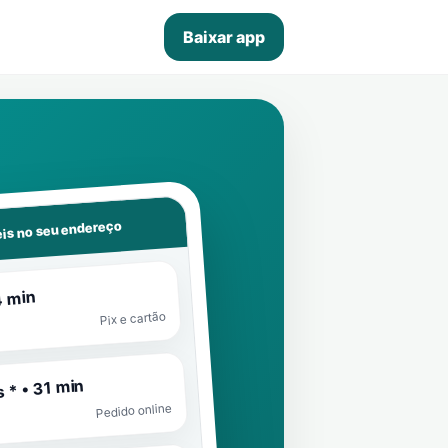
Baixar app
is no seu endereço
4 min
Pix e cartão
 * • 31 min
Pedido online