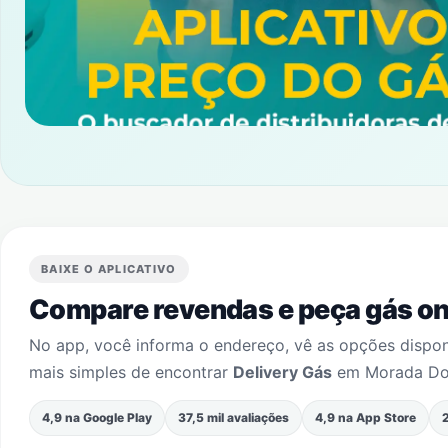
BAIXE O APLICATIVO
Compare revendas e peça gás onl
No app, você informa o endereço, vê as opções dispo
mais simples de encontrar
Delivery Gás
em
Morada D
4,9 na Google Play
37,5 mil avaliações
4,9 na App Store
2