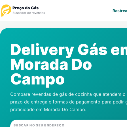
Preço do Gás
Rastrea
Buscador de revendas
Rastrear Pedido
Delivery Gás e
Revendedor
Morada Do
Notícias
Campo
Cadastre-se
Gás
Compare revendas de gás de cozinha que atendem o s
prazo de entrega e formas de pagamento para pedir 
Contatos
praticidade em
Morada Do Campo
.
BUSCAR NO SEU ENDEREÇO