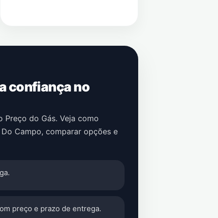
 a confiança no
no Preço do Gás. Veja como
 Do Campo
, comparar opções e
ga.
com preço e prazo de entrega.