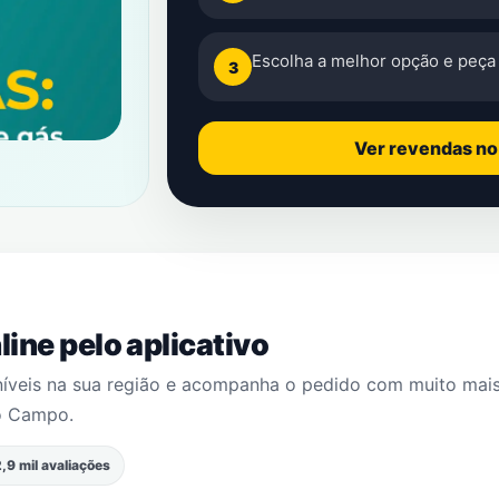
Escolha a melhor opção e peça 
3
Ver revendas n
ine pelo aplicativo
níveis na sua região e acompanha o pedido com muito mai
o Campo
.
,9 mil avaliações