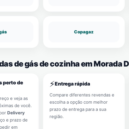
gás
Copagaz
endas de gás de cozinha em Morada
⚡
s perto de
Entrega rápida
Compare diferentes revendas e
eço e veja as
escolha a opção com melhor
óximas de você.
prazo de entrega para a sua
 por
Delivery
região.
ço e prazo de
 pedir em