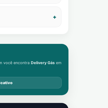
im você encontra
Delivery Gás
em
icativo