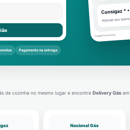
Consigaz * •
Atende seu bairr
ião
Imagem ilustrativa
vendas
Pagamento na entrega
ás de cozinha no mesmo lugar e encontre
Delivery Gás
e
igaz
Nacional Gás