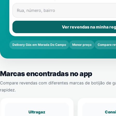
Rua, número, bairro
Ver revendas na minha reg
Delivery Gás em Morada Do Campo
Menor preço
Compare re
Marcas encontradas no app
Compare revendas com diferentes marcas de botijão de g
rapidez.
Ultragaz
Cons