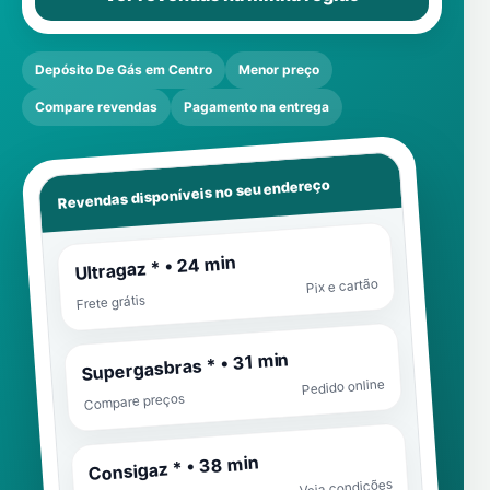
Depósito De Gás em Centro
Menor preço
Compare revendas
Pagamento na entrega
Revendas disponíveis no seu endereço
Ultragaz * • 24 min
Pix e cartão
Frete grátis
Supergasbras * • 31 min
Pedido online
Compare preços
Consigaz * • 38 min
Veja condições