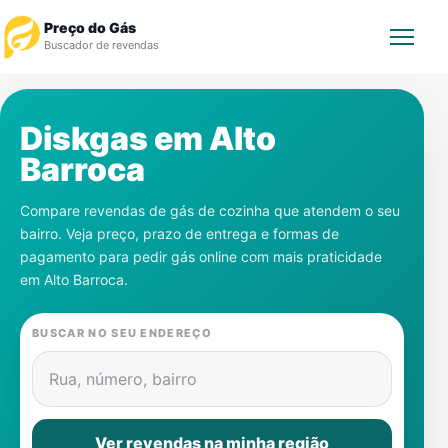
Preço do Gás
Buscador de revendas
Rastrear Pedido
Diskgas em
Alto
Barroca
Revendedor
Compare revendas de gás de cozinha que atendem o seu
Notícias
bairro. Veja preço, prazo de entrega e formas de
pagamento para pedir gás online com mais praticidade
Cadastre-se
em
Alto Barroca
.
Gás
BUSCAR NO SEU ENDEREÇO
Contatos
Rua, número, bairro
Ver revendas na minha região