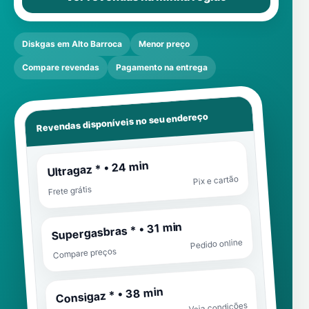
Diskgas em Alto Barroca
Menor preço
Compare revendas
Pagamento na entrega
Revendas disponíveis no seu endereço
Ultragaz * • 24 min
Pix e cartão
Frete grátis
Supergasbras * • 31 min
Pedido online
Compare preços
Consigaz * • 38 min
Veja condições