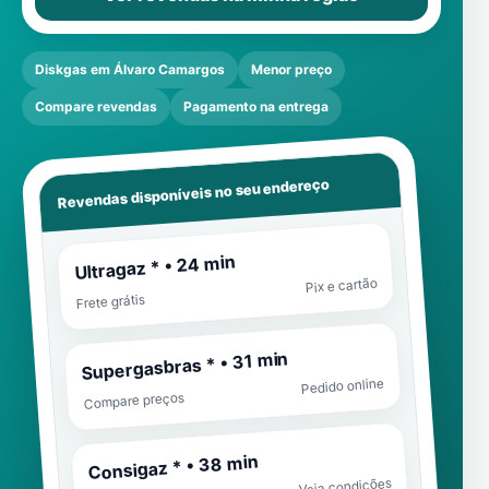
Diskgas em Álvaro Camargos
Menor preço
Compare revendas
Pagamento na entrega
Revendas disponíveis no seu endereço
Ultragaz * • 24 min
Pix e cartão
Frete grátis
Supergasbras * • 31 min
Pedido online
Compare preços
Consigaz * • 38 min
Veja condições