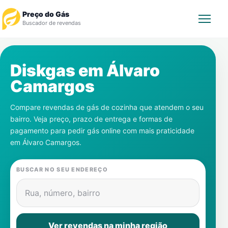
Preço do Gás
Buscador de revendas
Rastrear Pedido
Diskgas em
Álvaro
Camargos
Revendedor
Compare revendas de gás de cozinha que atendem o seu
Notícias
bairro. Veja preço, prazo de entrega e formas de
pagamento para pedir gás online com mais praticidade
Cadastre-se
em
Álvaro Camargos
.
Gás
BUSCAR NO SEU ENDEREÇO
Contatos
Rua, número, bairro
Ver revendas na minha região