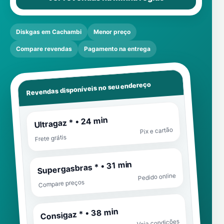
Diskgas em Cachambi
Menor preço
Compare revendas
Pagamento na entrega
Revendas disponíveis no seu endereço
Ultragaz * • 24 min
Pix e cartão
Frete grátis
Supergasbras * • 31 min
Pedido online
Compare preços
Consigaz * • 38 min
Veja condições