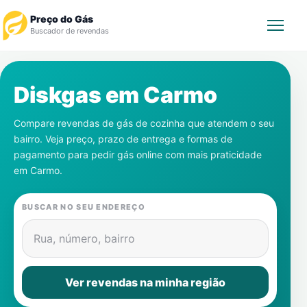
Preço do Gás
Buscador de revendas
Rastrear Pedido
Diskgas em
Carmo
Revendedor
Compare revendas de gás de cozinha que atendem o seu
bairro. Veja preço, prazo de entrega e formas de
Notícias
pagamento para pedir gás online com mais praticidade
em
Carmo
.
Cadastre-se
BUSCAR NO SEU ENDEREÇO
Gás
Rua, número, bairro
Contatos
Ver revendas na minha região