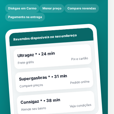
Diskgas em Carmo
Menor preço
Compare revendas
Pagamento na entrega
Revendas disponíveis no seu endereço
Ultragaz * • 24 min
Pix e cartão
Frete grátis
Supergasbras * • 31 min
Pedido online
Compare preços
Consigaz * • 38 min
Veja condições
Atende seu bairro