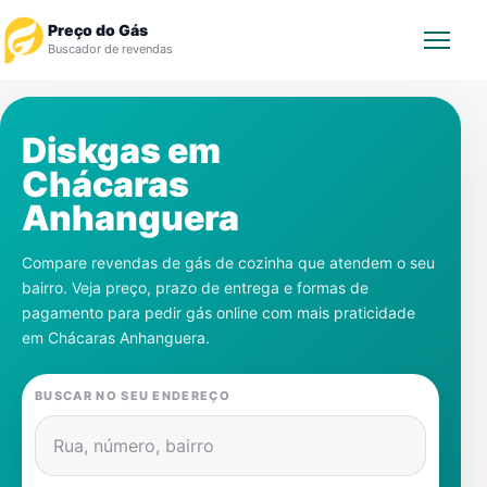
Preço do Gás
Buscador de revendas
Rastrear Pedido
Diskgas em
Chácaras
Revendedor
Anhanguera
Notícias
Compare revendas de gás de cozinha que atendem o seu
bairro. Veja preço, prazo de entrega e formas de
Cadastre-se
pagamento para pedir gás online com mais praticidade
em
Chácaras Anhanguera
.
Gás
BUSCAR NO SEU ENDEREÇO
Contatos
Rua, número, bairro