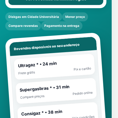
Diskgas em Cidade Universitária
Menor preço
Compare revendas
Pagamento na entrega
Revendas disponíveis no seu endereço
Ultragaz * • 24 min
Pix e cartão
Frete grátis
Supergasbras * • 31 min
Pedido online
Compare preços
Consigaz * • 38 min
Veja condições