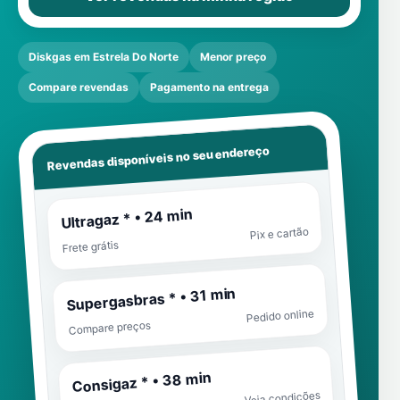
Diskgas em Estrela Do Norte
Menor preço
Compare revendas
Pagamento na entrega
Revendas disponíveis no seu endereço
Ultragaz * • 24 min
Pix e cartão
Frete grátis
Supergasbras * • 31 min
Pedido online
Compare preços
Consigaz * • 38 min
Veja condições