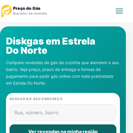
Preço do Gás
Buscador de revendas
Rastrear Pedido
Diskgas em
Estrela
Do Norte
Revendedor
Compare revendas de gás de cozinha que atendem o seu
Notícias
bairro. Veja preço, prazo de entrega e formas de
pagamento para pedir gás online com mais praticidade
Cadastre-se
em
Estrela Do Norte
.
Gás
BUSCAR NO SEU ENDEREÇO
Contatos
Rua, número, bairro
Ver revendas na minha região