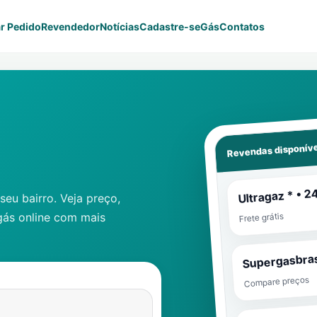
r Pedido
Revendedor
Notícias
Cadastre-se
Gás
Contatos
Revendas disponíve
Ultragaz * • 2
eu bairro. Veja preço,
gás online com mais
Frete grátis
Supergasbras
Compare preços