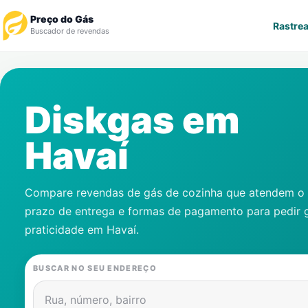
Preço do Gás
Rastrea
Buscador de revendas
Rastrear Pedido
Diskgas em
Revendedor
Havaí
Notícias
Cadastre-se
Compare revendas de gás de cozinha que atendem o s
prazo de entrega e formas de pagamento para pedir 
Gás
praticidade em
Havaí
.
Contatos
BUSCAR NO SEU ENDEREÇO
Rua, número, bairro