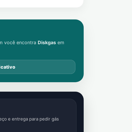
im você encontra
Diskgas
em
icativo
ço e entrega para pedir gás