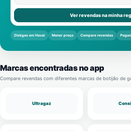
Ver revendas na minha reg
Diskgas em Havaí
Menor preço
Compare revendas
Pagam
Marcas encontradas no app
Compare revendas com diferentes marcas de botijão de g
Ultragaz
Cons