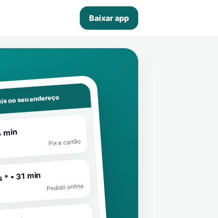
Baixar app
is no seu endereço
4 min
Pix e cartão
 * • 31 min
Pedido online