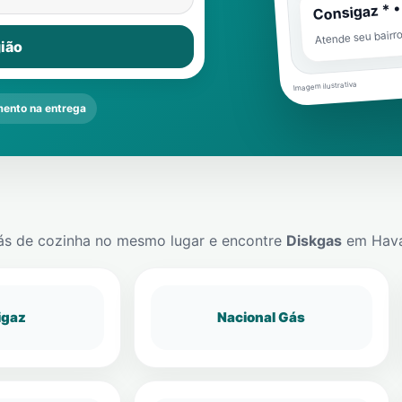
Consigaz * •
Atende seu bairr
ião
Imagem ilustrativa
ento na entrega
ás de cozinha no mesmo lugar e encontre
Diskgas
em
Hav
igaz
Nacional Gás