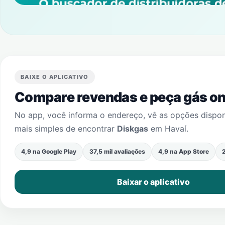
BAIXE O APLICATIVO
Compare revendas e peça gás onl
No app, você informa o endereço, vê as opções dispo
mais simples de encontrar
Diskgas
em
Havaí
.
4,9 na Google Play
37,5 mil avaliações
4,9 na App Store
2
Baixar o aplicativo