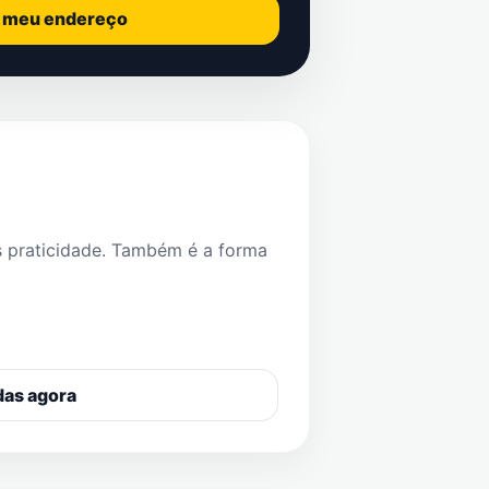
o meu endereço
s praticidade. Também é a forma
das agora