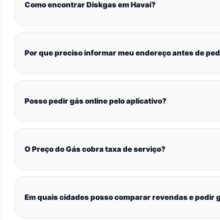
Como encontrar Diskgas em Havaí?
Por que preciso informar meu endereço antes de ped
Posso pedir gás online pelo aplicativo?
O Preço do Gás cobra taxa de serviço?
Em quais cidades posso comparar revendas e pedir g