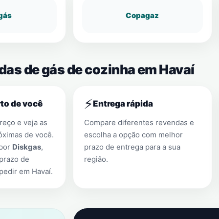
gás
Copagaz
ndas de gás de cozinha em Havaí
⚡
to de você
Entrega rápida
eço e veja as
Compare diferentes revendas e
óximas de você.
escolha a opção com melhor
 por
Diskgas
,
prazo de entrega para a sua
prazo de
região.
 pedir em
Havaí
.