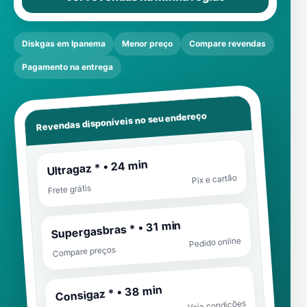
Diskgas em Ipanema
Menor preço
Compare revendas
Pagamento na entrega
Revendas disponíveis no seu endereço
Ultragaz * • 24 min
Pix e cartão
Frete grátis
Supergasbras * • 31 min
Pedido online
Compare preços
Consigaz * • 38 min
Veja condições