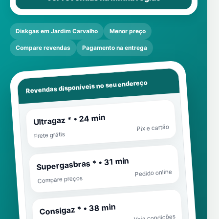
Diskgas em Jardim Carvalho
Menor preço
Compare revendas
Pagamento na entrega
Revendas disponíveis no seu endereço
Ultragaz * • 24 min
Pix e cartão
Frete grátis
Supergasbras * • 31 min
Pedido online
Compare preços
Consigaz * • 38 min
Veja condições