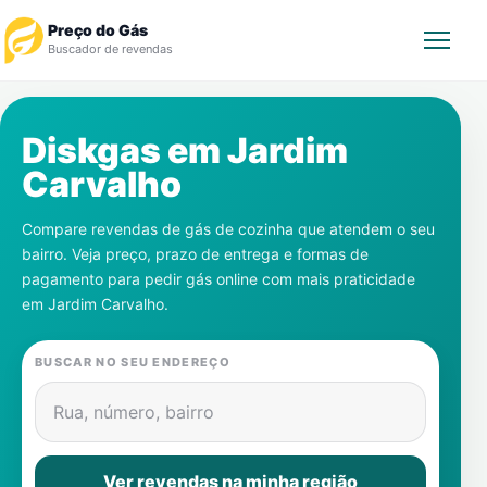
Preço do Gás
Buscador de revendas
Rastrear Pedido
Diskgas em
Jardim
Carvalho
Revendedor
Compare revendas de gás de cozinha que atendem o seu
Notícias
bairro. Veja preço, prazo de entrega e formas de
pagamento para pedir gás online com mais praticidade
Cadastre-se
em
Jardim Carvalho
.
Gás
BUSCAR NO SEU ENDEREÇO
Contatos
Rua, número, bairro
Ver revendas na minha região