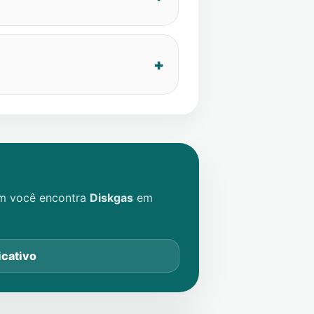
im você encontra
Diskgas
em
icativo