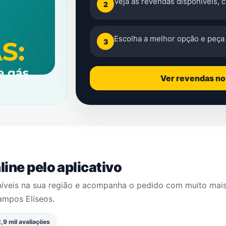
Veja as revendas disponíveis, 
2
Escolha a melhor opção e peça 
3
Ver revendas n
ine pelo aplicativo
níveis na sua região e acompanha o pedido com muito mai
ampos Elíseos
.
,9 mil avaliações