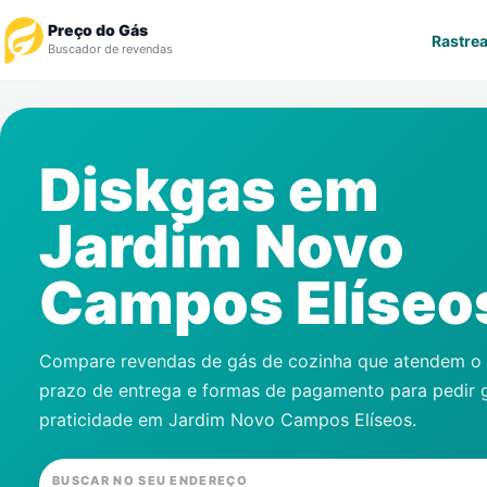
Preço do Gás
Rastrea
Buscador de revendas
Rastrear Pedido
Diskgas em
Revendedor
Jardim Novo
Notícias
Campos Elíseo
Cadastre-se
Gás
Compare revendas de gás de cozinha que atendem o s
prazo de entrega e formas de pagamento para pedir 
Contatos
praticidade em
Jardim Novo Campos Elíseos
.
BUSCAR NO SEU ENDEREÇO