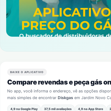
BAIXE O APLICATIVO
Compare revendas e peça gás onl
No app, você informa o endereço, vê as opções dispo
mais simples de encontrar
Diskgas
em
Jardim Novo C
4,9 na Google Play
37,5 mil avaliações
4,9 na App Store
2