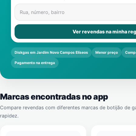
Rua, número, bairro
Ver revendas na minha reg
Diskgas em Jardim Novo Campos Elíseos
Menor preço
Compa
Pagamento na entrega
Marcas encontradas no app
Compare revendas com diferentes marcas de botijão de g
rapidez.