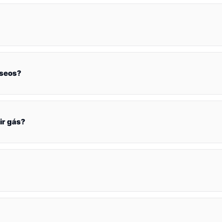
íseos?
ir gás?