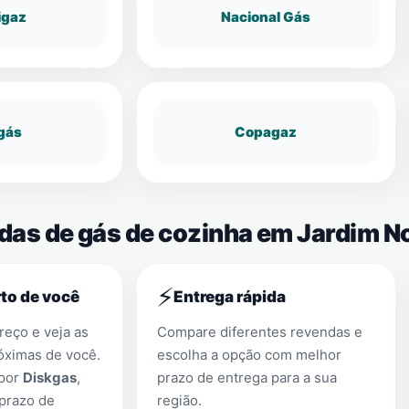
igaz
Nacional Gás
gás
Copagaz
ndas de gás de cozinha em Jardim 
⚡
to de você
Entrega rápida
eço e veja as
Compare diferentes revendas e
óximas de você.
escolha a opção com melhor
 por
Diskgas
,
prazo de entrega para a sua
prazo de
região.