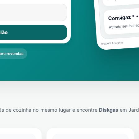
Consigaz * •
Atende seu bairr
ião
Imagem ilustrativa
re revendas
ás de cozinha no mesmo lugar e encontre
Diskgas
em
Jar