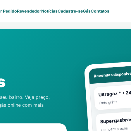
r Pedido
Revendedor
Notícias
Cadastre-se
Gás
Contatos
Revendas disponíve
s
Ultragaz * • 2
eu bairro. Veja preço,
Frete grátis
gás online com mais
Supergasbras
Compare preços