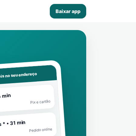
Baixar app
is no seu endereço
4 min
Pix e cartão
 * • 31 min
Pedido online