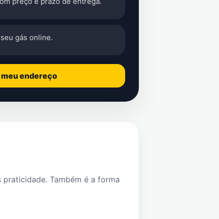
com preço e prazo de entrega.
seu gás online.
o meu endereço
s praticidade. Também é a forma