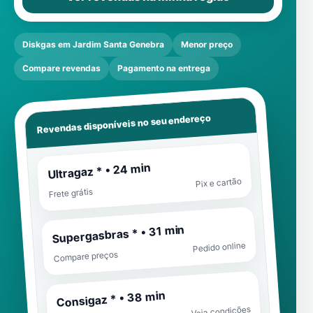
Diskgas em Jardim Santa Genebra
Menor preço
Compare revendas
Pagamento na entrega
Revendas disponíveis no seu endereço
Ultragaz * • 24 min
Pix e cartão
Frete grátis
Supergasbras * • 31 min
Pedido online
Compare preços
Consigaz * • 38 min
Veja condições