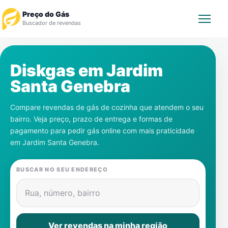
Preço do Gás
Buscador de revendas
Rastrear Pedido
Diskgas em
Jardim
Santa Genebra
Revendedor
Compare revendas de gás de cozinha que atendem o seu
Notícias
bairro. Veja preço, prazo de entrega e formas de
pagamento para pedir gás online com mais praticidade
Cadastre-se
em
Jardim Santa Genebra
.
Gás
BUSCAR NO SEU ENDEREÇO
Contatos
Rua, número, bairro
Ver revendas na minha região