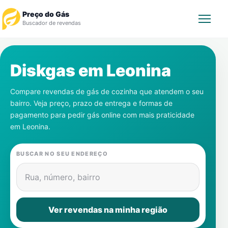
Preço do Gás
Buscador de revendas
Rastrear Pedido
Diskgas em
Leonina
Revendedor
Compare revendas de gás de cozinha que atendem o seu
bairro. Veja preço, prazo de entrega e formas de
Notícias
pagamento para pedir gás online com mais praticidade
em
Leonina
.
Cadastre-se
BUSCAR NO SEU ENDEREÇO
Gás
Rua, número, bairro
Contatos
Ver revendas na minha região