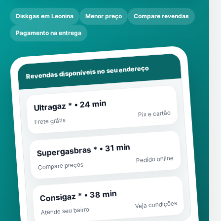
Diskgas em Leonina
Menor preço
Compare revendas
Pagamento na entrega
Revendas disponíveis no seu endereço
Ultragaz * • 24 min
Pix e cartão
Frete grátis
Supergasbras * • 31 min
Pedido online
Compare preços
Consigaz * • 38 min
Veja condições
Atende seu bairro