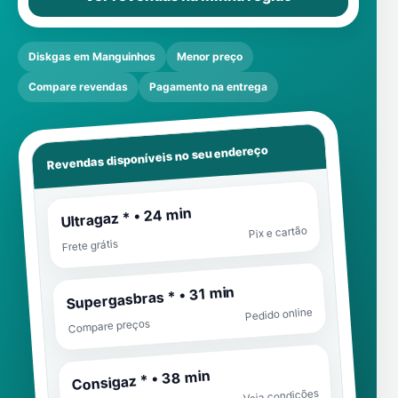
Diskgas em Manguinhos
Menor preço
Compare revendas
Pagamento na entrega
Revendas disponíveis no seu endereço
Ultragaz * • 24 min
Pix e cartão
Frete grátis
Supergasbras * • 31 min
Pedido online
Compare preços
Consigaz * • 38 min
Veja condições