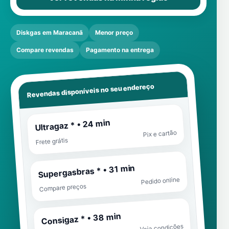
Diskgas em Maracanã
Menor preço
Compare revendas
Pagamento na entrega
Revendas disponíveis no seu endereço
Ultragaz * • 24 min
Pix e cartão
Frete grátis
Supergasbras * • 31 min
Pedido online
Compare preços
Consigaz * • 38 min
Veja condições