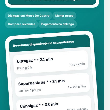
Diskgas em Morro Do Castro
Menor preço
Compare revendas
Pagamento na entrega
Revendas disponíveis no seu endereço
Ultragaz * • 24 min
Pix e cartão
Frete grátis
Supergasbras * • 31 min
Pedido online
Compare preços
Consigaz * • 38 min
Veja condições