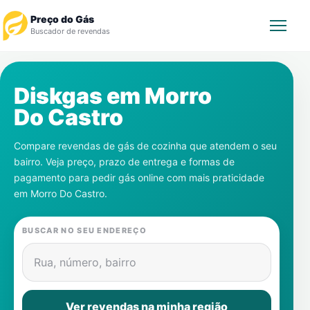
Preço do Gás
Buscador de revendas
Rastrear Pedido
Diskgas em
Morro
Do Castro
Revendedor
Compare revendas de gás de cozinha que atendem o seu
Notícias
bairro. Veja preço, prazo de entrega e formas de
pagamento para pedir gás online com mais praticidade
Cadastre-se
em
Morro Do Castro
.
Gás
BUSCAR NO SEU ENDEREÇO
Contatos
Rua, número, bairro
Ver revendas na minha região