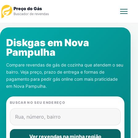
Preço do Gás
Buscador de revendas
Rastrear Pedido
Diskgas em
Nova
Pampulha
Revendedor
Compare revendas de gás de cozinha que atendem o seu
Notícias
bairro. Veja preço, prazo de entrega e formas de
pagamento para pedir gás online com mais praticidade
Cadastre-se
em
Nova Pampulha
.
Gás
BUSCAR NO SEU ENDEREÇO
Contatos
Rua, número, bairro
Ver revendas na minha região