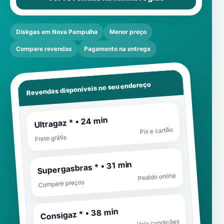
Diskgas em Nova Pampulha
Menor preço
Compare revendas
Pagamento na entrega
Revendas disponíveis no seu endereço
Ultragaz * • 24 min
Pix e cartão
Frete grátis
Supergasbras * • 31 min
Pedido online
Compare preços
Consigaz * • 38 min
Veja condições