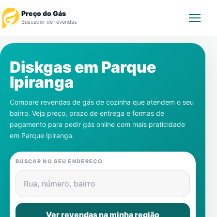
Preço do Gás
Buscador de revendas
Rastrear Pedido
Diskgas em
Parque
Ipiranga
Revendedor
Compare revendas de gás de cozinha que atendem o seu
Notícias
bairro. Veja preço, prazo de entrega e formas de
pagamento para pedir gás online com mais praticidade
Cadastre-se
em
Parque Ipiranga
.
Gás
BUSCAR NO SEU ENDEREÇO
Contatos
Rua, número, bairro
Ver revendas na minha região