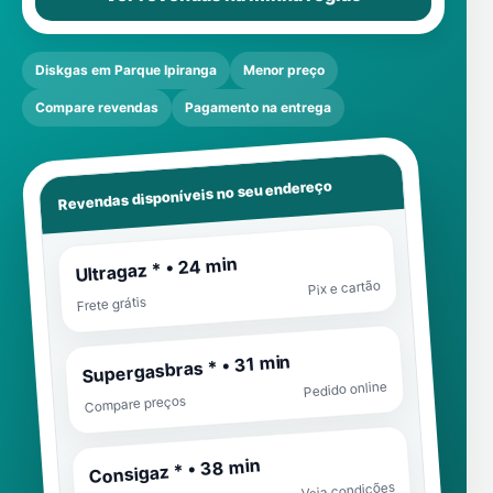
Diskgas em Parque Ipiranga
Menor preço
Compare revendas
Pagamento na entrega
Revendas disponíveis no seu endereço
Ultragaz * • 24 min
Pix e cartão
Frete grátis
Supergasbras * • 31 min
Pedido online
Compare preços
Consigaz * • 38 min
Veja condições