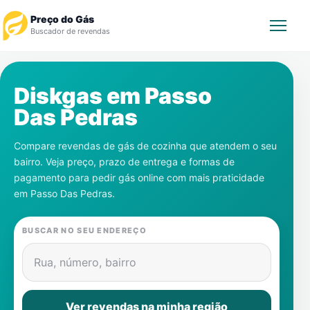
Preço do Gás
Buscador de revendas
Rastrear Pedido
Diskgas em
Passo
Das Pedras
Revendedor
Compare revendas de gás de cozinha que atendem o seu
Notícias
bairro. Veja preço, prazo de entrega e formas de
pagamento para pedir gás online com mais praticidade
Cadastre-se
em
Passo Das Pedras
.
Gás
BUSCAR NO SEU ENDEREÇO
Contatos
Rua, número, bairro
Ver revendas na minha região