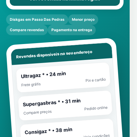
Diskgas em Passo Das Pedras
Menor preço
Compare revendas
Pagamento na entrega
Revendas disponíveis no seu endereço
Ultragaz * • 24 min
Pix e cartão
Frete grátis
Supergasbras * • 31 min
Pedido online
Compare preços
Consigaz * • 38 min
Veja condições