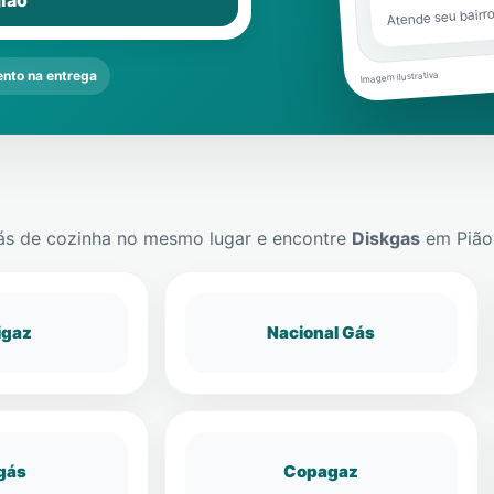
ião
Atende seu bairr
nto na entrega
Imagem ilustrativa
ás de cozinha no mesmo lugar e encontre
Diskgas
em
Pião
igaz
Nacional Gás
gás
Copagaz