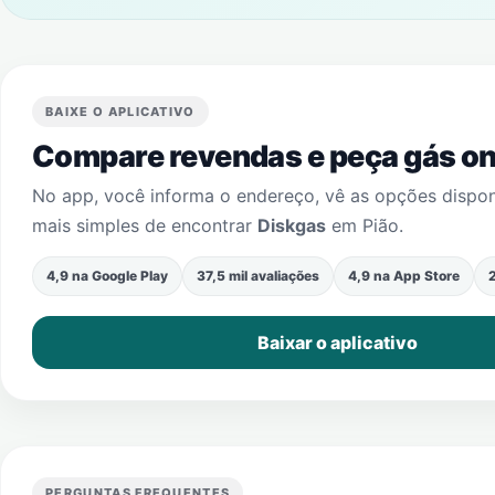
BAIXE O APLICATIVO
Compare revendas e peça gás onl
No app, você informa o endereço, vê as opções dispo
mais simples de encontrar
Diskgas
em
Pião
.
4,9 na Google Play
37,5 mil avaliações
4,9 na App Store
2
Baixar o aplicativo
PERGUNTAS FREQUENTES