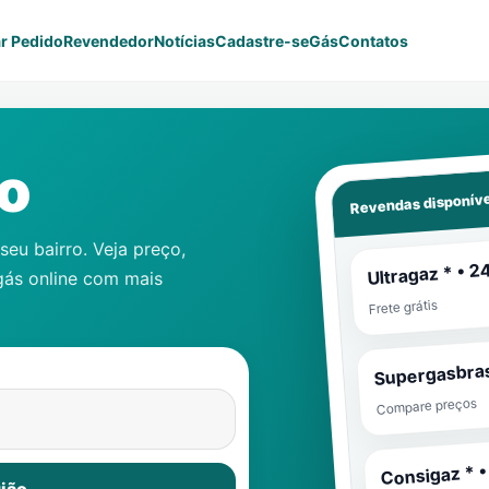
r Pedido
Revendedor
Notícias
Cadastre-se
Gás
Contatos
o
Revendas disponíve
eu bairro. Veja preço,
Ultragaz * • 2
gás online com mais
Frete grátis
Supergasbras
Compare preços
Consigaz * •