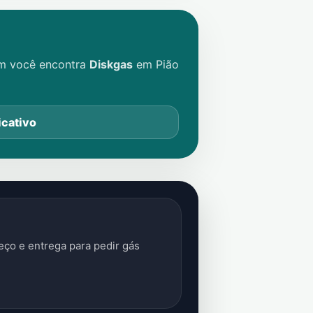
im você encontra
Diskgas
em
Pião
icativo
ço e entrega para pedir gás