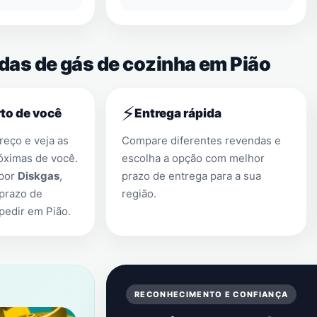
ndas de gás de cozinha em Pião
⚡
to de você
Entrega rápida
eço e veja as
Compare diferentes revendas e
óximas de você.
escolha a opção com melhor
 por
Diskgas
,
prazo de entrega para a sua
prazo de
região.
 pedir em
Pião
.
RECONHECIMENTO E CONFIANÇA