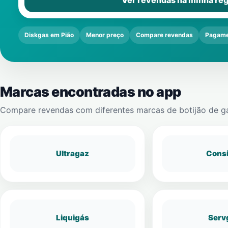
Ver revendas na minha reg
Diskgas em Pião
Menor preço
Compare revendas
Pagame
Marcas encontradas no app
Compare revendas com diferentes marcas de botijão de g
Ultragaz
Cons
Liquigás
Serv