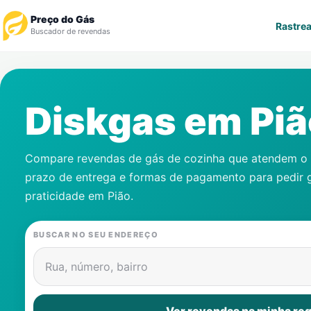
Preço do Gás
Rastrea
Buscador de revendas
Rastrear Pedido
Diskgas em
Piã
Revendedor
Notícias
Compare revendas de gás de cozinha que atendem o s
prazo de entrega e formas de pagamento para pedir 
Cadastre-se
praticidade em
Pião
.
Gás
BUSCAR NO SEU ENDEREÇO
Contatos
Rua, número, bairro