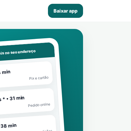
Baixar app
is no seu endereço
4 min
Pix e cartão
 * • 31 min
Pedido online
 38 min