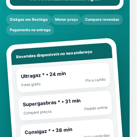
Diskgas em Restinga
Menor preço
Compare revendas
Pagamento na entrega
Revendas disponíveis no seu endereço
Ultragaz * • 24 min
Pix e cartão
Frete grátis
Supergasbras * • 31 min
Pedido online
Compare preços
Consigaz * • 38 min
Veja condições