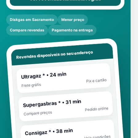
Diskgas em Sacramento
Menor preço
Compare revendas
Pagamento na entrega
Revendas disponíveis no seu endereço
Ultragaz * • 24 min
Pix e cartão
Frete grátis
Supergasbras * • 31 min
Pedido online
Compare preços
Consigaz * • 38 min
Veja condições