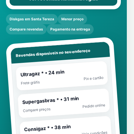
Diskgas em Santa Tereza
Menor preço
Compare revendas
Pagamento na entrega
Revendas disponíveis no seu endereço
Ultragaz * • 24 min
Pix e cartão
Frete grátis
Supergasbras * • 31 min
Pedido online
Compare preços
Consigaz * • 38 min
Veja condições