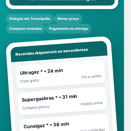
Diskgas em Teresópolis
Menor preço
Compare revendas
Pagamento na entrega
Revendas disponíveis no seu endereço
Ultragaz * • 24 min
Pix e cartão
Frete grátis
Supergasbras * • 31 min
Pedido online
Compare preços
Consigaz * • 38 min
Veja condições