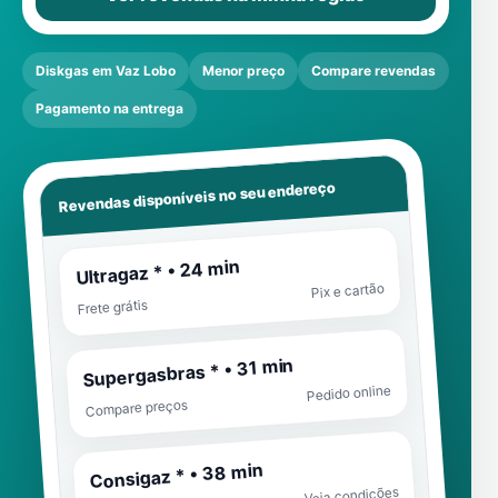
Diskgas em Vaz Lobo
Menor preço
Compare revendas
Pagamento na entrega
Revendas disponíveis no seu endereço
Ultragaz * • 24 min
Pix e cartão
Frete grátis
Supergasbras * • 31 min
Pedido online
Compare preços
Consigaz * • 38 min
Veja condições