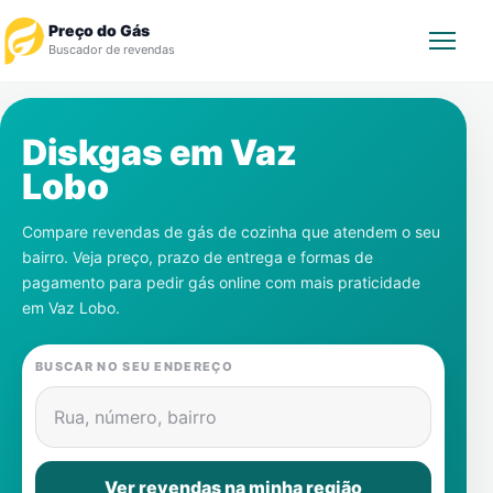
Preço do Gás
Buscador de revendas
Rastrear Pedido
Diskgas em
Vaz
Lobo
Revendedor
Compare revendas de gás de cozinha que atendem o seu
Notícias
bairro. Veja preço, prazo de entrega e formas de
pagamento para pedir gás online com mais praticidade
Cadastre-se
em
Vaz Lobo
.
Gás
BUSCAR NO SEU ENDEREÇO
Contatos
Rua, número, bairro
Ver revendas na minha região