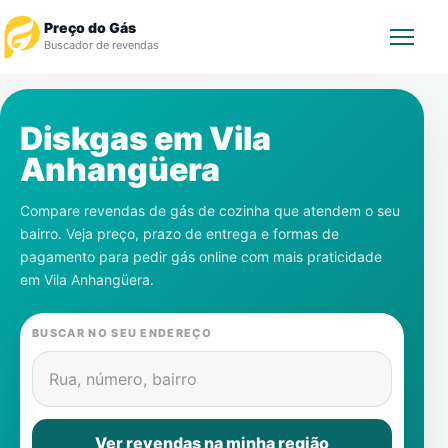
Preço do Gás
Buscador de revendas
Rastrear Pedido
Diskgas em
Vila
Anhangüera
Revendedor
Compare revendas de gás de cozinha que atendem o seu
Notícias
bairro. Veja preço, prazo de entrega e formas de
pagamento para pedir gás online com mais praticidade
Cadastre-se
em
Vila Anhangüera
.
Gás
BUSCAR NO SEU ENDEREÇO
Contatos
Rua, número, bairro
Ver revendas na minha região