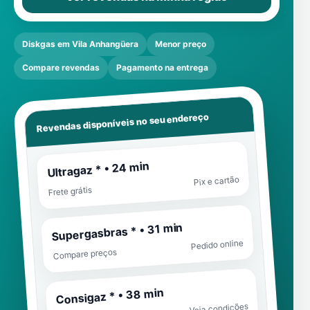
Diskgas em Vila Anhangüera
Menor preço
Compare revendas
Pagamento na entrega
Revendas disponíveis no seu endereço
Ultragaz * • 24 min
Pix e cartão
Frete grátis
Supergasbras * • 31 min
Pedido online
Compare preços
Consigaz * • 38 min
Veja condições