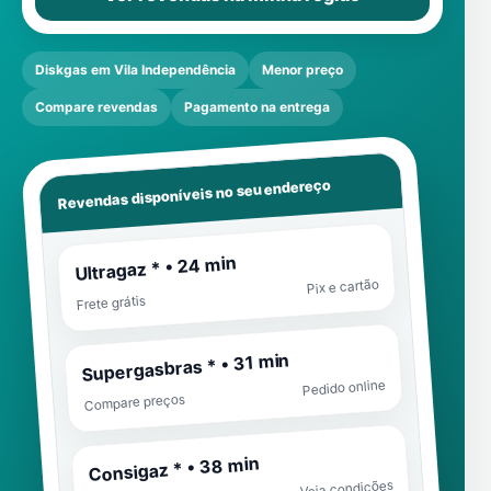
Diskgas em Vila Independência
Menor preço
Compare revendas
Pagamento na entrega
Revendas disponíveis no seu endereço
Ultragaz * • 24 min
Pix e cartão
Frete grátis
Supergasbras * • 31 min
Pedido online
Compare preços
Consigaz * • 38 min
Veja condições