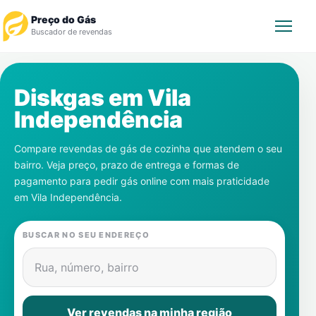
Preço do Gás
Buscador de revendas
Rastrear Pedido
Diskgas em
Vila
Independência
Revendedor
Compare revendas de gás de cozinha que atendem o seu
Notícias
bairro. Veja preço, prazo de entrega e formas de
pagamento para pedir gás online com mais praticidade
Cadastre-se
em
Vila Independência
.
Gás
BUSCAR NO SEU ENDEREÇO
Contatos
Rua, número, bairro
Ver revendas na minha região