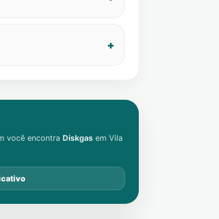
im você encontra
Diskgas
em
Vila
icativo