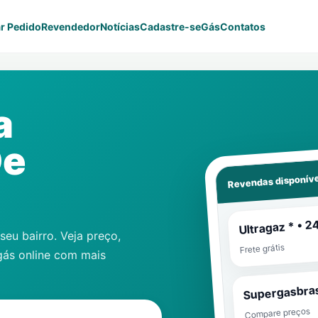
r Pedido
Revendedor
Notícias
Cadastre-se
Gás
Contatos
a
De
Revendas disponíve
Ultragaz * • 2
eu bairro. Veja preço,
Frete grátis
gás online com mais
Supergasbras
Compare preços