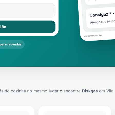
Consigaz * •
Atende seu bairr
ião
Imagem ilustrativa
are revendas
ás de cozinha no mesmo lugar e encontre
Diskgas
em
Vila