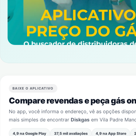
BAIXE O APLICATIVO
Compare revendas e peça gás onl
No app, você informa o endereço, vê as opções dispo
mais simples de encontrar
Diskgas
em
Vila Padre Man
4,9 na Google Play
37,5 mil avaliações
4,9 na App Store
2