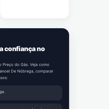
 a confiança no
no Preço do Gás. Veja como
Manoel De Nóbrega
, comparar
sos:
ga.