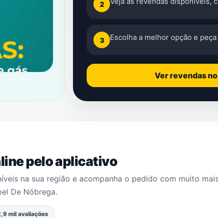
Veja as revendas disponíveis, 
2
Escolha a melhor opção e peça 
3
Ver revendas n
ine pelo aplicativo
níveis na sua região e acompanha o pedido com muito mai
oel De Nóbrega
.
,9 mil avaliações