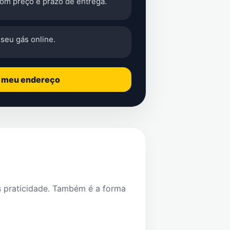
com preço e prazo de entrega.
seu gás online.
o meu endereço
s praticidade. Também é a forma