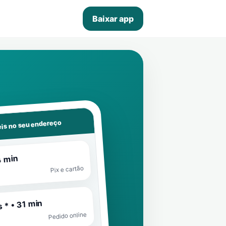
Baixar app
is no seu endereço
4 min
Pix e cartão
 * • 31 min
Pedido online