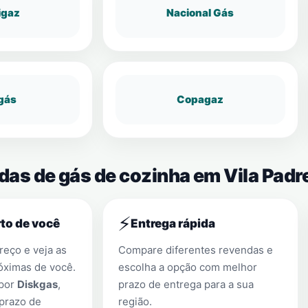
igaz
Nacional Gás
gás
Copagaz
ndas de gás de cozinha em Vila Pad
⚡
to de você
Entrega rápida
eço e veja as
Compare diferentes revendas e
óximas de você.
escolha a opção com melhor
 por
Diskgas
,
prazo de entrega para a sua
prazo de
região.