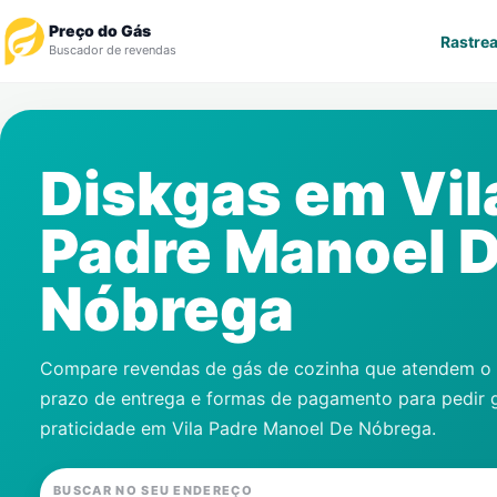
Preço do Gás
Rastrea
Buscador de revendas
Rastrear Pedido
Diskgas em
Vil
Revendedor
Padre Manoel 
Notícias
Nóbrega
Cadastre-se
Gás
Compare revendas de gás de cozinha que atendem o s
prazo de entrega e formas de pagamento para pedir 
Contatos
praticidade em
Vila Padre Manoel De Nóbrega
.
BUSCAR NO SEU ENDEREÇO