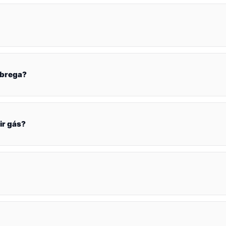
óbrega?
ir gás?