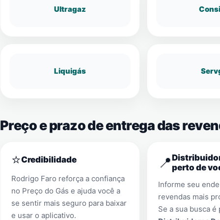
Ultragaz
Cons
Liquigás
Serv
Preço e prazo de entrega das reve
⭐
Distribuido
📍
Credibilidade
perto de vo
Rodrigo Faro reforça a confiança
Informe seu ender
no Preço do Gás e ajuda você a
revendas mais pr
se sentir mais seguro para baixar
Se a sua busca é 
e usar o aplicativo.