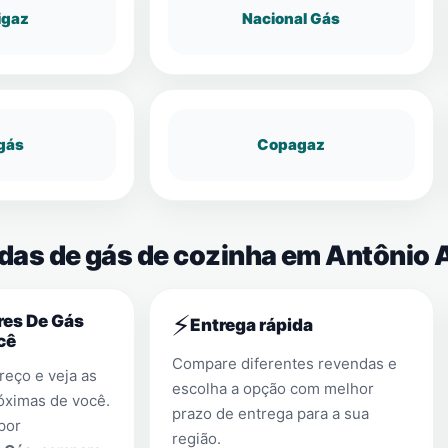
igaz
Nacional Gás
gás
Copagaz
ndas de gás de cozinha em Antônio 
⚡
res De Gás
Entrega rápida
cê
Compare diferentes revendas e
eço e veja as
escolha a opção com melhor
óximas de você.
prazo de entrega para a sua
por
região.