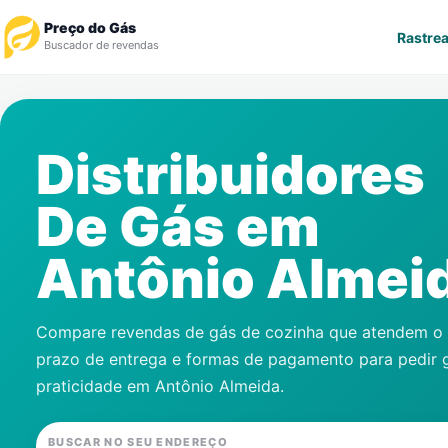
Preço do Gás
Rastrea
Buscador de revendas
Rastrear Pedido
Distribuidores
Revendedor
De Gás em
Notícias
Antônio Almei
Cadastre-se
Gás
Compare revendas de gás de cozinha que atendem o s
prazo de entrega e formas de pagamento para pedir 
Contatos
praticidade em
Antônio Almeida
.
BUSCAR NO SEU ENDEREÇO