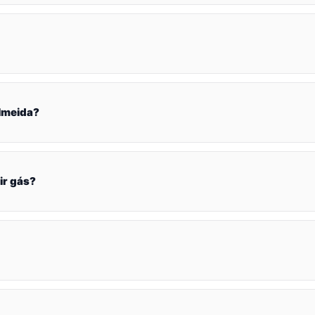
lmeida?
ir gás?