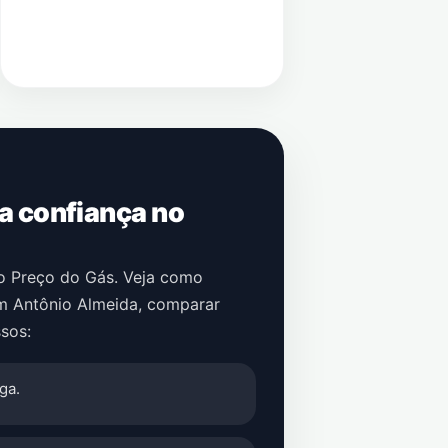
 a confiança no
no Preço do Gás. Veja como
m
Antônio Almeida
, comparar
sos:
ga.