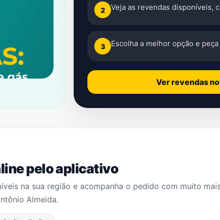
Veja as revendas disponíveis, 
2
Escolha a melhor opção e peça 
3
Ver revendas n
ine pelo aplicativo
níveis na sua região e acompanha o pedido com muito mai
ntônio Almeida
.