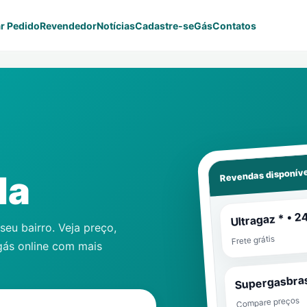
r Pedido
Revendedor
Notícias
Cadastre-se
Gás
Contatos
Revendas disponíve
da
Ultragaz * • 2
eu bairro. Veja preço,
Frete grátis
gás online com mais
Supergasbras
Compare preços