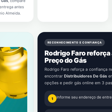
e Gás
, compare
entrega antes
nio Almeida
.
RECONHECIMENTO E CONFIANÇA
Rodrigo Faro reforça
Preço do Gás
Rodrigo Faro reforça a confiança 
encontrar
Distribuidores De Gás
e
opções e pedir gás online em 3 pas
Informe seu endereço de entre
1