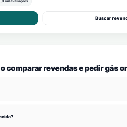
,9 mil avaliações
Buscar reven
o comparar revendas e pedir gás on
meida?