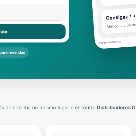
Consigaz * •
Atende seu bairr
ião
Imagem ilustrativa
are revendas
ás de cozinha no mesmo lugar e encontre
Distribuidores 