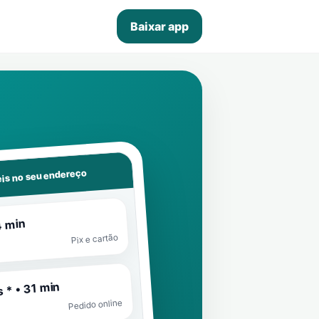
Baixar app
is no seu endereço
4 min
Pix e cartão
 * • 31 min
Pedido online