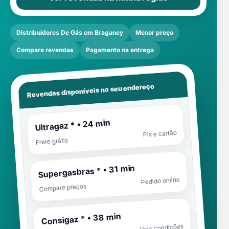
Distribuidores De Gás em Braganey
Menor preço
Compare revendas
Pagamento na entrega
Revendas disponíveis no seu endereço
Ultragaz * • 24 min
Pix e cartão
Frete grátis
Supergasbras * • 31 min
Pedido online
Compare preços
Consigaz * • 38 min
Veja condições