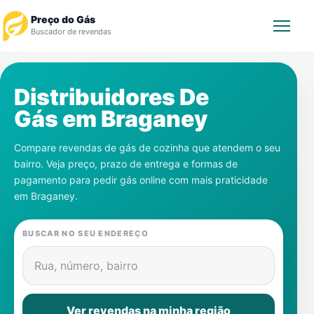
Preço do Gás
Buscador de revendas
Rastrear Pedido
Distribuidores De
Gás em
Braganey
Revendedor
Compare revendas de gás de cozinha que atendem o seu
Notícias
bairro. Veja preço, prazo de entrega e formas de
pagamento para pedir gás online com mais praticidade
Cadastre-se
em
Braganey
.
Gás
BUSCAR NO SEU ENDEREÇO
Contatos
Rua, número, bairro
Ver revendas na minha região