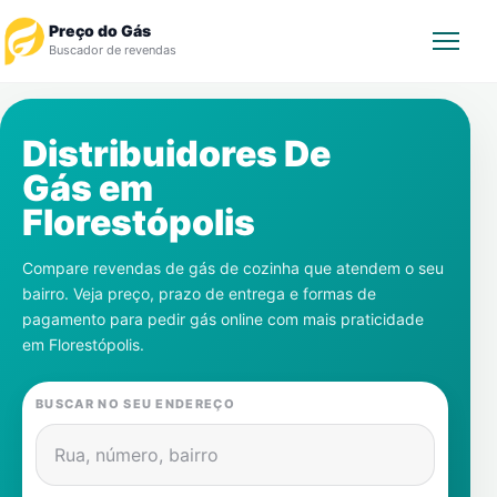
Preço do Gás
Buscador de revendas
Rastrear Pedido
Distribuidores De
Gás em
Revendedor
Florestópolis
Notícias
Compare revendas de gás de cozinha que atendem o seu
bairro. Veja preço, prazo de entrega e formas de
Cadastre-se
pagamento para pedir gás online com mais praticidade
em
Florestópolis
.
Gás
BUSCAR NO SEU ENDEREÇO
Contatos
Rua, número, bairro