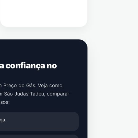
 a confiança no
no Preço do Gás. Veja como
m
São Judas Tadeu
, comparar
sos:
ga.