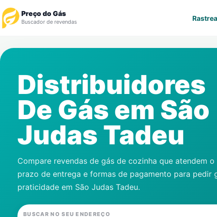
Preço do Gás
Rastrea
Buscador de revendas
Rastrear Pedido
Distribuidores
Revendedor
De Gás em
São
Notícias
Judas Tadeu
Cadastre-se
Gás
Compare revendas de gás de cozinha que atendem o s
prazo de entrega e formas de pagamento para pedir 
Contatos
praticidade em
São Judas Tadeu
.
BUSCAR NO SEU ENDEREÇO