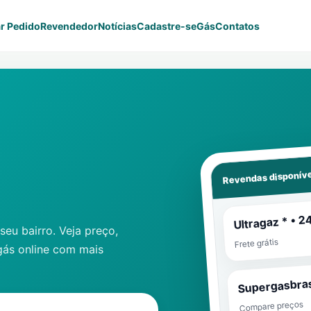
r Pedido
Revendedor
Notícias
Cadastre-se
Gás
Contatos
Revendas disponíve
Ultragaz * • 2
eu bairro. Veja preço,
Frete grátis
gás online com mais
Supergasbras
Compare preços