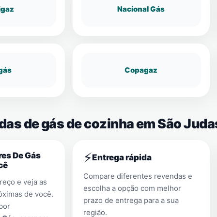
igaz
Nacional Gás
gás
Copagaz
ndas de gás de cozinha em São Jud
⚡
res De Gás
Entrega rápida
cê
Compare diferentes revendas e
eço e veja as
escolha a opção com melhor
óximas de você.
prazo de entrega para a sua
por
região.