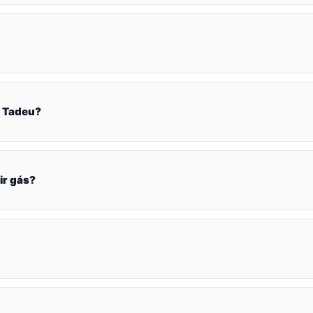
s Tadeu?
ir gás?