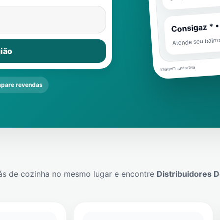
Consigaz * •
Atende seu bairr
ião
Imagem ilustrativa
pare revendas
ás de cozinha no mesmo lugar e encontre
Distribuidores 