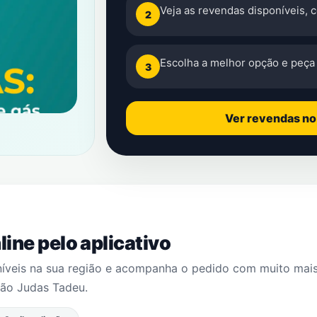
Veja as revendas disponíveis, 
2
Escolha a melhor opção e peça 
3
Ver revendas n
ine pelo aplicativo
níveis na sua região e acompanha o pedido com muito mai
ão Judas Tadeu
.