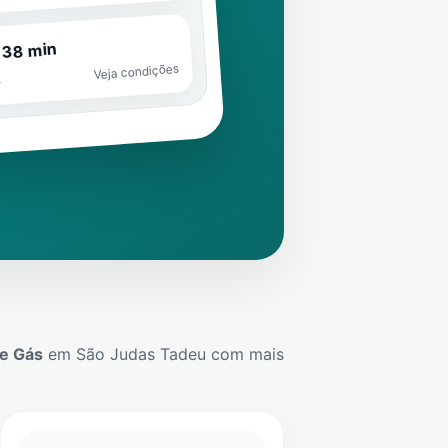
 38 min
Veja condições
o
De Gás
em
São Judas Tadeu
com mais