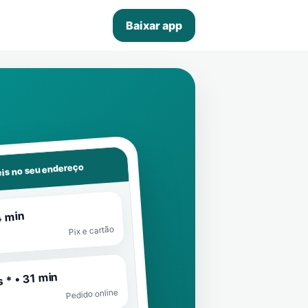
Baixar app
is no seu endereço
4 min
Pix e cartão
 * • 31 min
Pedido online