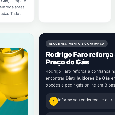
e Gás
, compare
entrega antes
Judas Tadeu
.
RECONHECIMENTO E CONFIANÇA
Rodrigo Faro reforça
Preço do Gás
Rodrigo Faro reforça a confiança 
encontrar
Distribuidores De Gás
e
opções e pedir gás online em 3 pas
Informe seu endereço de entre
1