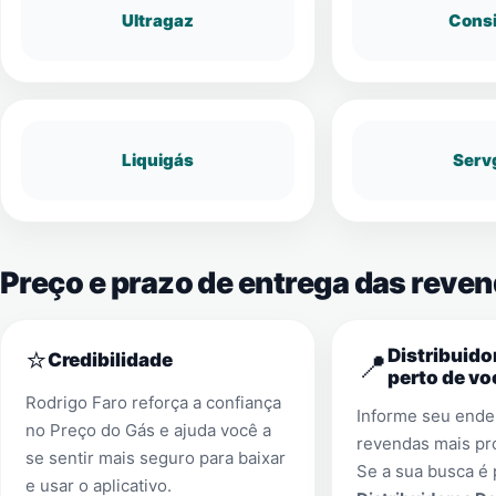
Ultragaz
Cons
Liquigás
Serv
Preço e prazo de entrega das reve
⭐
Distribuido
📍
Credibilidade
perto de vo
Rodrigo Faro reforça a confiança
Informe seu ender
no Preço do Gás e ajuda você a
revendas mais pr
se sentir mais seguro para baixar
Se a sua busca é 
e usar o aplicativo.