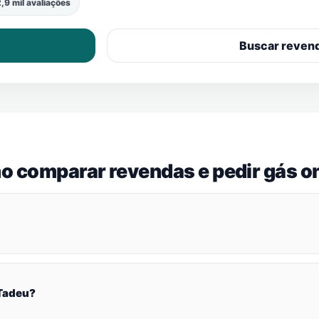
,9 mil avaliações
Buscar reven
o comparar revendas e pedir gás on
 Tadeu?