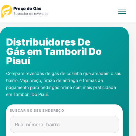
Preço do Gás
Buscador de revendas
Rastrear Pedido
Distribuidores De
Gás em
Tamboril Do
Revendedor
Piauí
Notícias
Compare revendas de gás de cozinha que atendem o seu
bairro. Veja preço, prazo de entrega e formas de
Cadastre-se
pagamento para pedir gás online com mais praticidade
em
Tamboril Do Piauí
.
Gás
BUSCAR NO SEU ENDEREÇO
Contatos
Rua, número, bairro