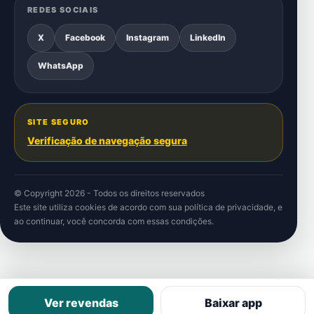
REDES SOCIAIS
X
Facebook
Instagram
LinkedIn
WhatsApp
SITE SEGURO
Verificação de navegação segura
© Copyright 2026 - Todos os direitos reservados
Este site utiliza cookies de acordo com sua
política de privacidade
, e
ao continuar, você concorda com essas condições.
Ver revendas
Baixar app