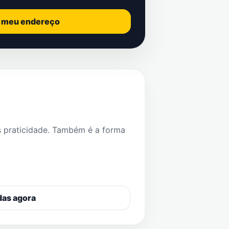
o meu endereço
s praticidade. Também é a forma
das agora