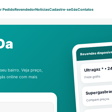
r Pedido
Revendedor
Notícias
Cadastre-se
Gás
Contatos
Da
Revendas disponíve
Ultragaz * • 2
eu bairro. Veja preço,
gás online com mais
Frete grátis
Supergasbras
Compare preços