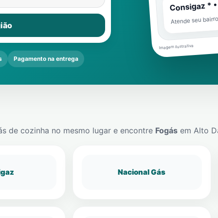
Consigaz * •
Atende seu bairr
ião
Imagem ilustrativa
s
Pagamento na entrega
ás de cozinha no mesmo lugar e encontre
Fogás
em
Alto D
igaz
Nacional Gás