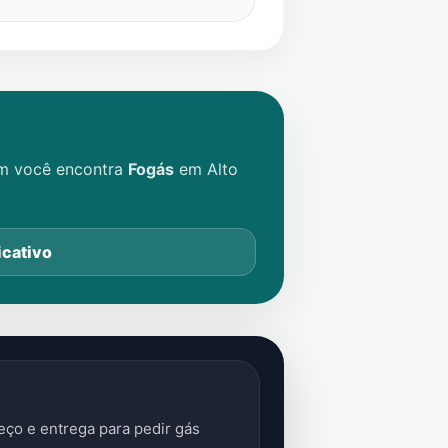
im você encontra
Fogás
em
Alto
icativo
ço e entrega para pedir gás