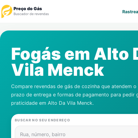
Preço do Gás
Rastrea
Buscador de revendas
Rastrear Pedido
Fogás em
Alto 
Revendedor
Vila Menck
Notícias
Cadastre-se
Compare revendas de gás de cozinha que atendem o s
prazo de entrega e formas de pagamento para pedir 
Gás
praticidade em
Alto Da Vila Menck
.
Contatos
BUSCAR NO SEU ENDEREÇO
Rua, número, bairro