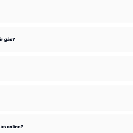
ir gás?
ás online?