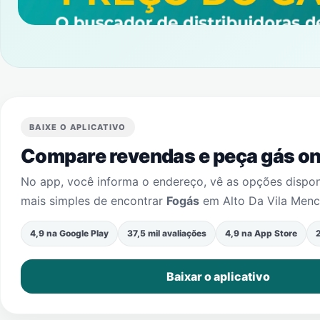
BAIXE O APLICATIVO
Compare revendas e peça gás onl
No app, você informa o endereço, vê as opções dispo
mais simples de encontrar
Fogás
em
Alto Da Vila Men
4,9 na Google Play
37,5 mil avaliações
4,9 na App Store
2
Baixar o aplicativo