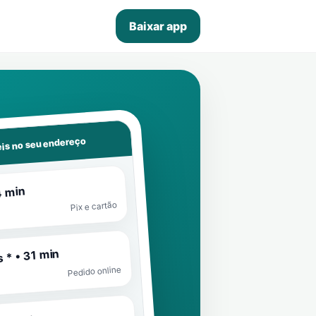
Baixar app
is no seu endereço
4 min
Pix e cartão
 * • 31 min
Pedido online