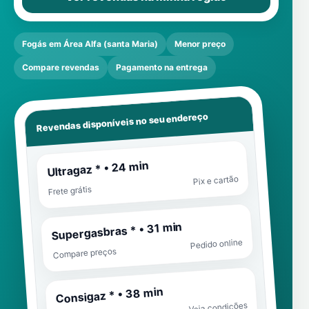
Fogás em Área Alfa (santa Maria)
Menor preço
Compare revendas
Pagamento na entrega
Revendas disponíveis no seu endereço
Ultragaz * • 24 min
Pix e cartão
Frete grátis
Supergasbras * • 31 min
Pedido online
Compare preços
Consigaz * • 38 min
Veja condições