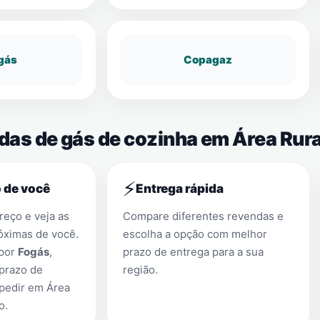
gás
Copagaz
ndas de gás de cozinha em Área Rur
⚡
 de você
Entrega rápida
eço e veja as
Compare diferentes revendas e
óximas de você.
escolha a opção com melhor
 por
Fogás
,
prazo de entrega para a sua
prazo de
região.
 pedir em
Área
o
.