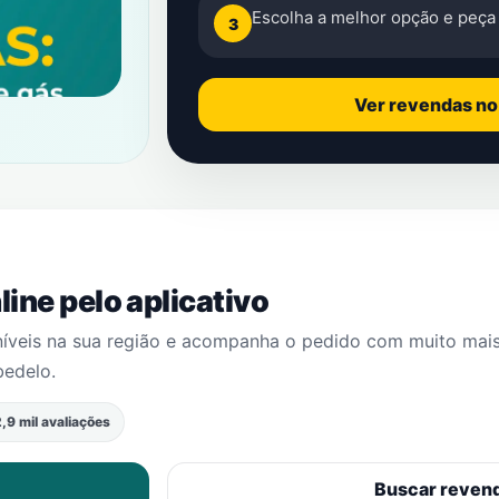
Escolha a melhor opção e peça 
3
Ver revendas n
ine pelo aplicativo
níveis na sua região e acompanha o pedido com muito mai
bedelo
.
,9 mil avaliações
Buscar reven