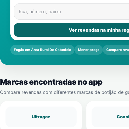
Rua, número, bairro
Ver revendas na minha reg
Fogás em Área Rural De Cabedelo
Menor preço
Compare rev
Marcas encontradas no app
Compare revendas com diferentes marcas de botijão de g
Ultragaz
Cons