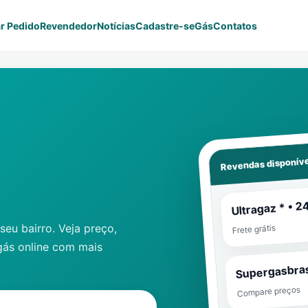
r Pedido
Revendedor
Notícias
Cadastre-se
Gás
Contatos
Revendas disponíve
Ultragaz * • 2
eu bairro. Veja preço,
Frete grátis
gás online com mais
Supergasbras
Compare preços