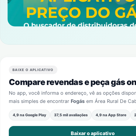
BAIXE O APLICATIVO
Compare revendas e peça gás onl
No app, você informa o endereço, vê as opções dispo
mais simples de encontrar
Fogás
em
Área Rural De Ca
4,9 na Google Play
37,5 mil avaliações
4,9 na App Store
2
Baixar o aplicativo