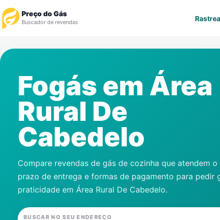
Preço do Gás
Rastrea
Buscador de revendas
Rastrear Pedido
Fogás em
Área
Revendedor
Rural De
Notícias
Cabedelo
Cadastre-se
Gás
Compare revendas de gás de cozinha que atendem o s
prazo de entrega e formas de pagamento para pedir 
Contatos
praticidade em
Área Rural De Cabedelo
.
BUSCAR NO SEU ENDEREÇO