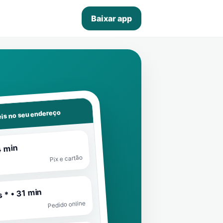
Baixar app
is no seu endereço
4 min
Pix e cartão
 * • 31 min
Pedido online