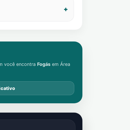
im você encontra
Fogás
em
Área
icativo