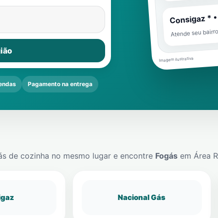
Consigaz * •
Atende seu bairr
ião
Imagem ilustrativa
endas
Pagamento na entrega
ás de cozinha no mesmo lugar e encontre
Fogás
em
Área R
igaz
Nacional Gás