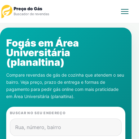
Preço do Gás
Buscador de revendas
Rastrear Pedido
Fogás em
Área
Universitária
Revendedor
(planaltina)
Notícias
Compare revendas de gás de cozinha que atendem o seu
bairro. Veja preço, prazo de entrega e formas de
Cadastre-se
pagamento para pedir gás online com mais praticidade
em
Área Universitária (planaltina)
.
Gás
BUSCAR NO SEU ENDEREÇO
Contatos
Rua, número, bairro