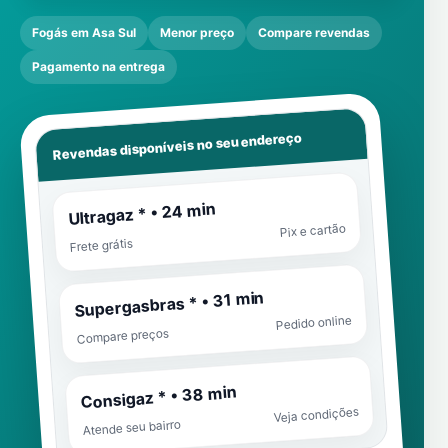
Fogás em Asa Sul
Menor preço
Compare revendas
Pagamento na entrega
Revendas disponíveis no seu endereço
Ultragaz * • 24 min
Pix e cartão
Frete grátis
Supergasbras * • 31 min
Pedido online
Compare preços
Consigaz * • 38 min
Veja condições
Atende seu bairro