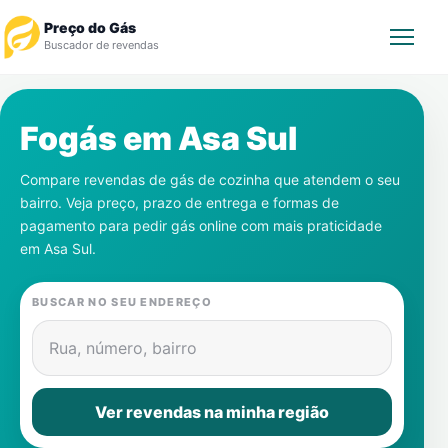
Preço do Gás
Buscador de revendas
Rastrear Pedido
Fogás em
Asa Sul
Revendedor
Compare revendas de gás de cozinha que atendem o seu
bairro. Veja preço, prazo de entrega e formas de
Notícias
pagamento para pedir gás online com mais praticidade
em
Asa Sul
.
Cadastre-se
BUSCAR NO SEU ENDEREÇO
Gás
Rua, número, bairro
Contatos
Ver revendas na minha região