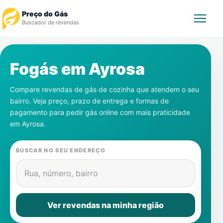
Preço do Gás
Buscador de revendas
Rastrear Pedido
Fogás em
Ayrosa
Revendedor
Compare revendas de gás de cozinha que atendem o seu
bairro. Veja preço, prazo de entrega e formas de
Notícias
pagamento para pedir gás online com mais praticidade
em
Ayrosa
.
Cadastre-se
BUSCAR NO SEU ENDEREÇO
Gás
Rua, número, bairro
Contatos
Ver revendas na minha região