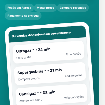
Fogás em Ayrosa
Menor preço
Compare revendas
Pagamento na entrega
Revendas disponíveis no seu endereço
Ultragaz * • 24 min
Pix e cartão
Frete grátis
Supergasbras * • 31 min
Pedido online
Compare preços
Consigaz * • 38 min
Veja condições
Atende seu bairro