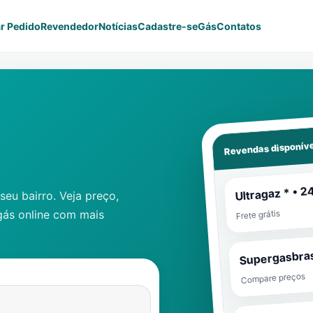
r Pedido
Revendedor
Notícias
Cadastre-se
Gás
Contatos
Revendas disponíve
Ultragaz * • 2
eu bairro. Veja preço,
gás online com mais
Frete grátis
Supergasbras
Compare preços