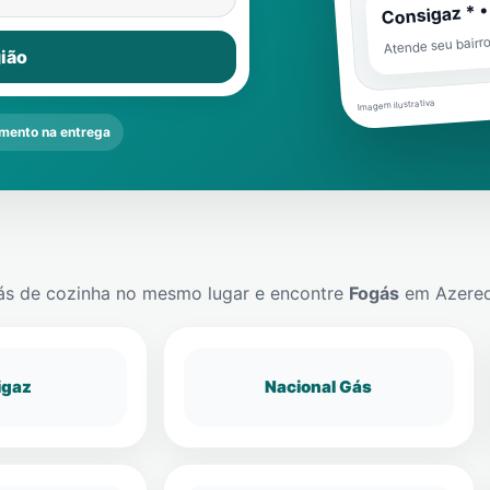
Consigaz * •
Atende seu bairr
ião
Imagem ilustrativa
mento na entrega
ás de cozinha no mesmo lugar e encontre
Fogás
em
Azere
igaz
Nacional Gás