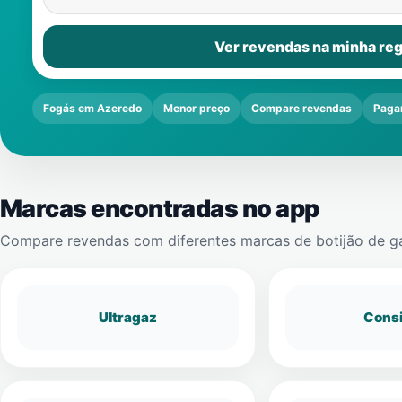
Ver revendas na minha reg
Fogás em Azeredo
Menor preço
Compare revendas
Paga
Marcas encontradas no app
Compare revendas com diferentes marcas de botijão de g
Ultragaz
Cons