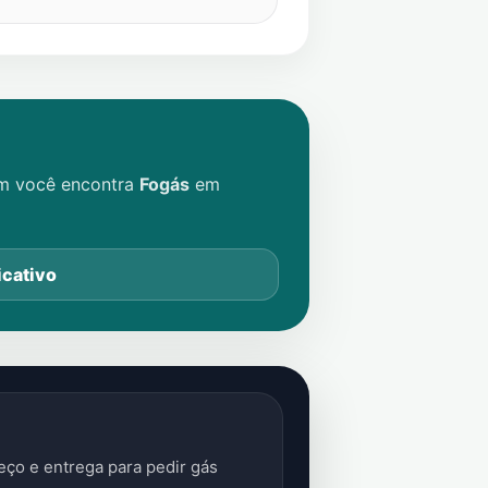
im você encontra
Fogás
em
icativo
ço e entrega para pedir gás