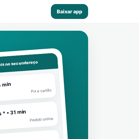
Baixar app
is no seu endereço
4 min
Pix e cartão
 * • 31 min
Pedido online