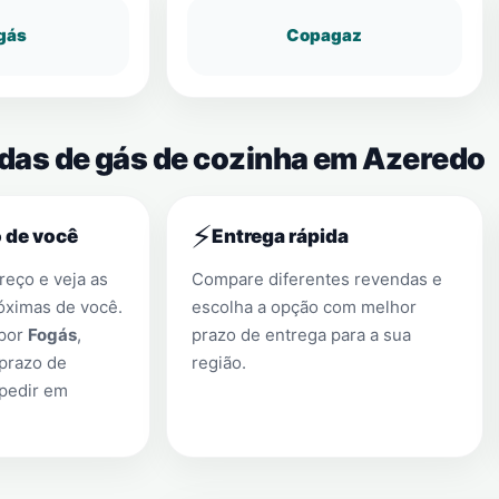
gás
Copagaz
ndas de gás de cozinha em Azeredo
⚡
 de você
Entrega rápida
eço e veja as
Compare diferentes revendas e
óximas de você.
escolha a opção com melhor
 por
Fogás
,
prazo de entrega para a sua
prazo de
região.
 pedir em