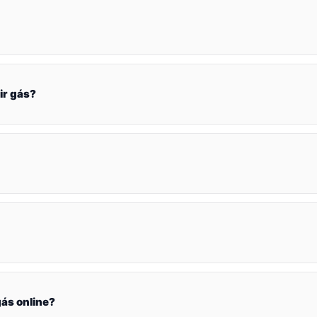
ir gás?
ás online?