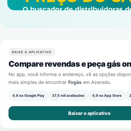
BAIXE O APLICATIVO
Compare revendas e peça gás onl
No app, você informa o endereço, vê as opções dispo
mais simples de encontrar
Fogás
em
Azeredo
.
4,9 na Google Play
37,5 mil avaliações
4,9 na App Store
2
Baixar o aplicativo