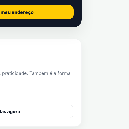
o meu endereço
s praticidade. Também é a forma
das agora