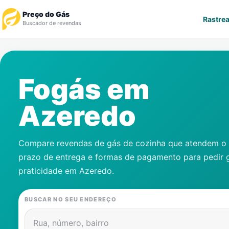
Preço do Gás
Rastrea
Buscador de revendas
Rastrear Pedido
Fogás em
Revendedor
Azeredo
Notícias
Cadastre-se
Compare revendas de gás de cozinha que atendem o s
prazo de entrega e formas de pagamento para pedir 
Gás
praticidade em
Azeredo
.
Contatos
BUSCAR NO SEU ENDEREÇO
Rua, número, bairro