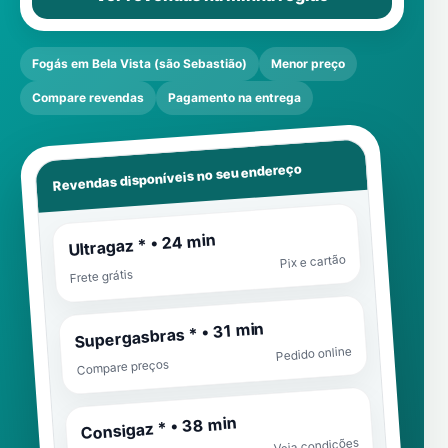
Fogás em Bela Vista (são Sebastião)
Menor preço
Compare revendas
Pagamento na entrega
Revendas disponíveis no seu endereço
Ultragaz * • 24 min
Pix e cartão
Frete grátis
Supergasbras * • 31 min
Pedido online
Compare preços
Consigaz * • 38 min
Veja condições