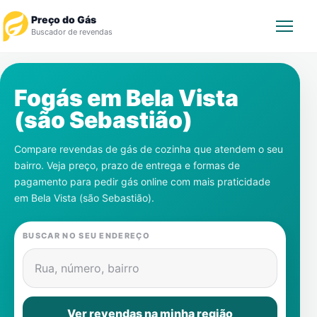
Preço do Gás
Buscador de revendas
Rastrear Pedido
Fogás em
Bela Vista
(são Sebastião)
Revendedor
Compare revendas de gás de cozinha que atendem o seu
Notícias
bairro. Veja preço, prazo de entrega e formas de
pagamento para pedir gás online com mais praticidade
Cadastre-se
em
Bela Vista (são Sebastião)
.
Gás
BUSCAR NO SEU ENDEREÇO
Contatos
Rua, número, bairro
Ver revendas na minha região