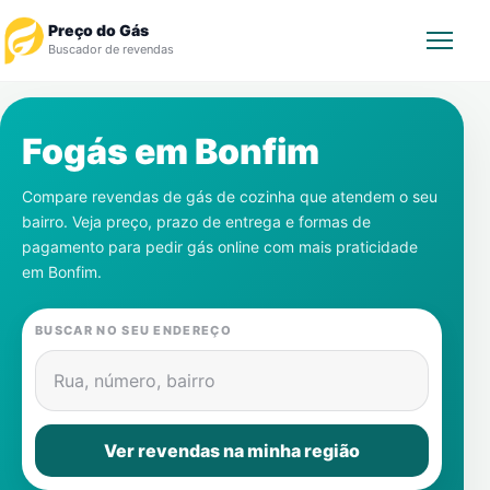
Preço do Gás
Buscador de revendas
Rastrear Pedido
Fogás em
Bonfim
Revendedor
Compare revendas de gás de cozinha que atendem o seu
bairro. Veja preço, prazo de entrega e formas de
Notícias
pagamento para pedir gás online com mais praticidade
em
Bonfim
.
Cadastre-se
BUSCAR NO SEU ENDEREÇO
Gás
Rua, número, bairro
Contatos
Ver revendas na minha região