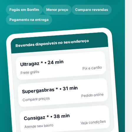
Fogás em Bonfim
Menor preço
Compare revendas
Pagamento na entrega
Revendas disponíveis no seu endereço
Ultragaz * • 24 min
Pix e cartão
Frete grátis
Supergasbras * • 31 min
Pedido online
Compare preços
Consigaz * • 38 min
Veja condições
Atende seu bairro