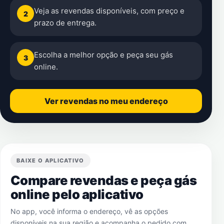
Veja as revendas disponíveis, com preço e
2
prazo de entrega.
Escolha a melhor opção e peça seu gás
3
online.
Ver revendas no meu endereço
BAIXE O APLICATIVO
Compare revendas e peça gás
online pelo aplicativo
No app, você informa o endereço, vê as opções
disponíveis na sua região e acompanha o pedido com