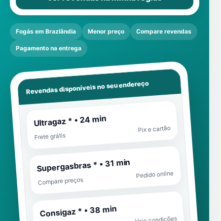
Fogás em Brazlândia
Menor preço
Compare revendas
Pagamento na entrega
Revendas disponíveis no seu endereço
Ultragaz * • 24 min
Pix e cartão
Frete grátis
Supergasbras * • 31 min
Pedido online
Compare preços
Consigaz * • 38 min
Veja condições