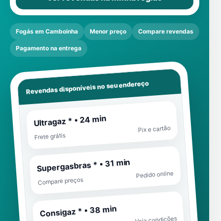
Fogás em Camboinha
Menor preço
Compare revendas
Pagamento na entrega
Revendas disponíveis no seu endereço
Ultragaz * • 24 min
Pix e cartão
Frete grátis
Supergasbras * • 31 min
Pedido online
Compare preços
Consigaz * • 38 min
Veja condições