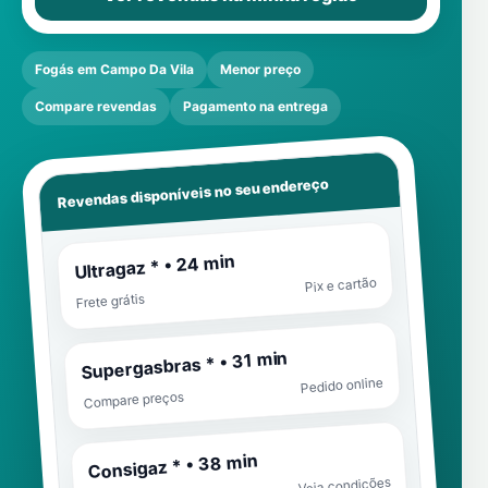
Fogás em Campo Da Vila
Menor preço
Compare revendas
Pagamento na entrega
Revendas disponíveis no seu endereço
Ultragaz * • 24 min
Pix e cartão
Frete grátis
Supergasbras * • 31 min
Pedido online
Compare preços
Consigaz * • 38 min
Veja condições