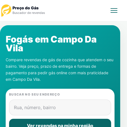
Preço do Gás
Buscador de revendas
Rastrear Pedido
Fogás em
Campo Da
Vila
Revendedor
Compare revendas de gás de cozinha que atendem o seu
Notícias
bairro. Veja preço, prazo de entrega e formas de
pagamento para pedir gás online com mais praticidade
Cadastre-se
em
Campo Da Vila
.
Gás
BUSCAR NO SEU ENDEREÇO
Contatos
Rua, número, bairro
Ver revendas na minha região