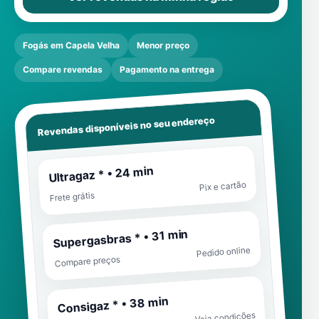
Fogás em Capela Velha
Menor preço
Compare revendas
Pagamento na entrega
Revendas disponíveis no seu endereço
Ultragaz * • 24 min
Pix e cartão
Frete grátis
Supergasbras * • 31 min
Pedido online
Compare preços
Consigaz * • 38 min
Veja condições