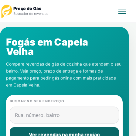
Preço do Gás
Buscador de revendas
Rastrear Pedido
Fogás em
Capela
Velha
Revendedor
Compare revendas de gás de cozinha que atendem o seu
Notícias
bairro. Veja preço, prazo de entrega e formas de
pagamento para pedir gás online com mais praticidade
Cadastre-se
em
Capela Velha
.
Gás
BUSCAR NO SEU ENDEREÇO
Contatos
Rua, número, bairro
Ver revendas na minha região